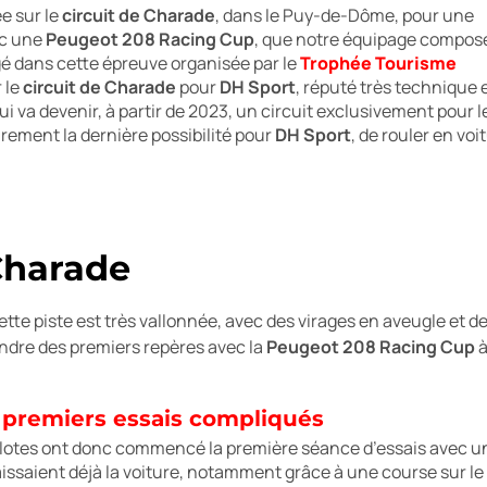
e sur le
circuit de Charade
, dans le Puy-de-Dôme,
pour une
ec une
Peugeot 208 Racing Cup
, que notre équipage compos
gé dans cette épreuve organisée par le
Trophée Tourisme
 le
circuit de Charade
pour
DH Sport
, réputé très technique 
i va devenir, à partir de 2023, un circuit exclusivement pour l
surement la dernière possibilité pour
DH Sport
, de rouler en voi
Charade
cette piste est très vallonnée, avec des virages en aveugle et d
endre des premiers repères avec la
Peugeot 208 Racing Cup
 premiers essais compliqués
lotes ont donc commencé la première séance d’essais avec une 
ssaient déjà la voiture, notamment grâce à une course sur le