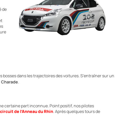
é de
et
es
ture
es bosses dans les trajectoires des voitures. S’entraîner sur un
à
Charade
.
certaine part inconnue. Point positif, nos pilotes
circuit de l’Anneau du Rhin
. Après quelques tours de