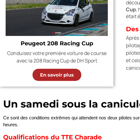
découv
Cup
,
était 
Des
Après 
Peugeot 208 Racing Cup
pilota
pilote
Conduisez votre première voiture de course
et cel
avec la 208 Racing Cup de DH Sport
canic
En savoir plus
Un samedi sous la canicu
Ce sont des conditions extrêmes qui attendent nos deux pilotes su
heures.
Qualifications du TTE Charade