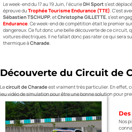
Le week-end du 17 au 19 Juin, l’écurie
DH Sport
s’est déplacé
épreuve du
Trophée Tourisme Endurance (TTE)
. C’est av
Sébastien TSCHUPP
, et
Christophe GILLETTE
, s’est enga
Endurance
. Ce week-end de compétition était le premier sur
dangereux. Ce fut donc une belle découverte de ce circuit, qu
voitures électriques. Il ne fallait donc pas rater ce qui sera 
thermique à
Charade
.
Découverte du Circuit de 
Le
circuit de Charade
est vraiment très particulier. En effet, 
jeu vidéo de simulation pour être une bonne solution pour pr
Des
Nos pi
connai