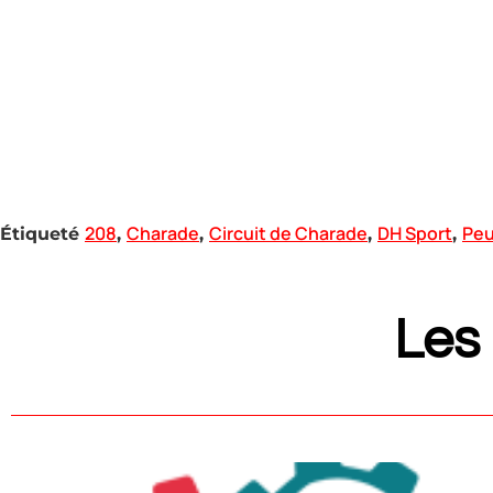
208
Charade
Circuit de Charade
DH Sport
Pe
Étiqueté
,
,
,
,
Les